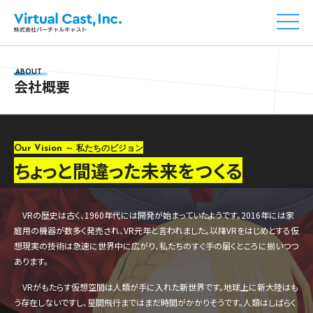
ABOUT
会社概要
Our Vision
～ 私たちのビジョン
ちょっと間違った未来をつくる
VRの歴史は古く、1960年代には開発が始まっていたようです。2016年には家
庭用の機器が数多く発売され、VR元年と言われました。以降VRをはじめとする仮
想現実の技術は急速に世界中に広がり、私たちのすぐ手の届くところに揃いつつ
あります。
VRがもたらす仮想空間は人類が手に入れた新世界です。地球上に新大陸はも
う存在しないですし、星間飛行まではまだ時間がかかりそうです。人類はしばらく