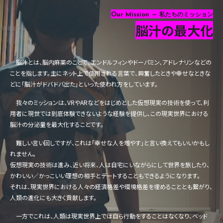
Our Mission
～ 私たちのミッション
脳汁の最大化
脳汁とは、脳内麻薬のことで、エンドルフィンやドーパミン、アドレナリンなどの
ことを指します。主にネット上で使用される言葉で、興奮したときや幸せなときな
どに「脳汁がドバドバ出た」といった使われ方をしています。
我々のミッションは、VRやARなどをはじめとした仮想現実の技術を使って、利
用者に現世では到底体験できないような経験を提供し、この現実世界における
脳汁の分泌量を最大化することです。
難しい言い回しですが、これは「幸せな人を増やす」と言い換えてもいいかもし
れません。
仮想現実の技術は進み、近い将来、人は自宅にいながらにして世界を旅したり、
かわいい／かっこいい理想の相手とデートすることもできるようになります。
それは、現実世界における人々の経済格差や環境格差を埋めることとも繋がり、
人類の進化にも大きく貢献します。
一方でこれは、人類は現実世界上では自ら行動をすることはなくなり、ベッド