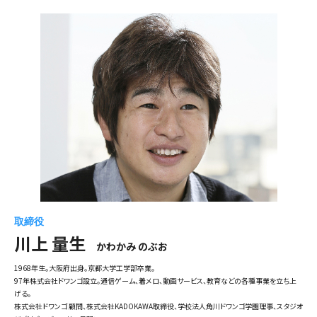
取締役
川上 量生
かわかみ のぶお
1968年生。大阪府出身。京都大学工学部卒業。
97年株式会社ドワンゴ設立。通信ゲーム、着メロ、動画サービス、教育などの各種事業を立ち上
げる。
株式会社ドワンゴ 顧問、株式会社KADOKAWA取締役、学校法人角川ドワンゴ学園理事、スタジオ