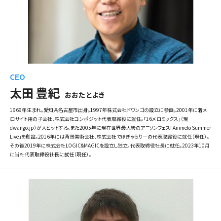
CEO
太田 豊紀
おおた とよき
1969年生まれ。愛知県名古屋市出身。1997年株式会社ドワンゴの設立に参画。2001年に着メ
ロサイト用の子会社、株式会社コンポジット代表取締役に就任。「16メロミックス」（現
dwango.jp）が大ヒットする。また2005年に現在世界最大級のアニソンフェス「Animelo Summer
Live」を創設。2016年には背景美術会社、株式会社でほぎゃらりーの代表取締役に就任（現任）。
その後2019年に株式会社LOGIC&MAGICを設立し独立、代表取締役社長に就任。2023年10月
に当社代表取締役社長に就任（現任）。