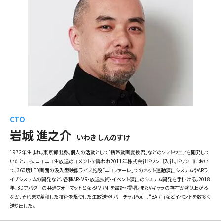
CTO
岩城 進之介
いわき しんのすけ
1972年生まれ。東京都出身。個人の活動として「携帯動画変換君」などのソフトウェアを開発して
いたところ、ニコニコ生放送のコメントで誘われ2011年株式会社ドワンゴ入社。ドワンゴにおい
て、360度LED画面の没入型映像ライブ施設「ニコファーレ」でのネット連動演出システムやARラ
イブシステムの開発など、各種AR・VR・放送技術・イベント演出のシステム開発を手掛ける。2018
年、3Dアバターの共通フォーマットとなる「VRM」を設計・提唱。またVキャラの存在が盛り上がる
なか、それまで蓄積した技術を駆使した生放送や「バーチャルYouTu“BAR”」などイベントを数多く
送り出した。