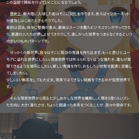
この空間で開拓を行っていくことになるでしょう。
歴史上、新大陸に入植した者はそこに文化を作ります。思えばインターネット
が普及しはじめたときもそうでした。
最初は混沌、徐々に整備が進み、最後はスーツを着たビジネスマンがやってきた
り、普通の人たちが押しよせてきたりして、楽しかった世界をつまらなくするという
のがいつものパターンです。
せっかくの新世界。我々はそこに既存の常識を持ち込まず、もっと遊びとユー
モアに溢れる世界にしたい。現実世界では叶えられないような憧れを、誰もが実
現できるような場所にしたい。新しい常識を作り、おもしろい状態を普通と定義し
てしまいたい。
少しくらい無茶をしても大丈夫、現実ではできない挑戦をできるのが仮想世界で
す。
そんな現実世界から見ると少しおかしな世界を構築し、人類を5度くらいズレ
た方向に大きく進化させ、ちょっと間違った未来をつくることが、我々の使命です。