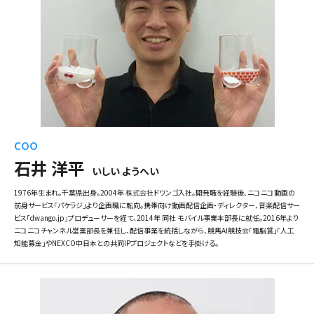
COO
石井 洋平
いしい ようへい
1976年生まれ。千葉県出身。2004年 株式会社ドワンゴ入社。開発職を経験後、ニコニコ動画の
前身サービス「パケラジ」より企画職に転向。携帯向け動画配信企画・ディレクター、音楽配信サー
ビス「dwango.jp」プロデューサーを経て、2014年 同社 モバイル事業本部長に就任。2016年より
ニコニコチャンネル営業部長を兼任し、配信事業を統括しながら、競馬AI競技会「電脳賞」「人工
知能募金」やNEXCO中日本との共同IPプロジェクトなどを手掛ける。